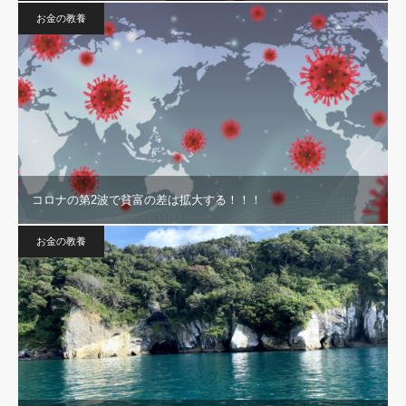
お金の教養
コロナの第2波で貧富の差は拡大する！！！
お金の教養