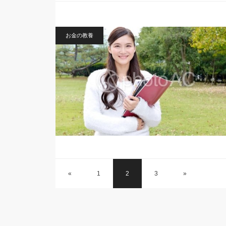
お金の教養
«
1
2
3
»