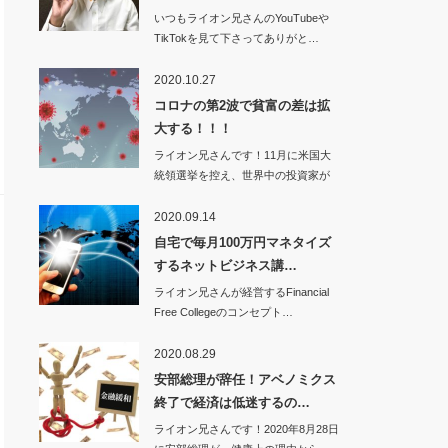
いつもライオン兄さんのYouTubeや
TikTokを見て下さってありがと…
2020.10.27
コロナの第2波で貧富の差は拡
大する！！！
ライオン兄さんです！11月に米国大
統領選挙を控え、世界中の投資家が
注目し…
2020.09.14
自宅で毎月100万円マネタイズ
するネットビジネス講…
ライオン兄さんが経営するFinancial
Free Collegeのコンセプト…
2020.08.29
安部総理が辞任！アベノミクス
終了で経済は低迷するの…
ライオン兄さんです！2020年8月28日