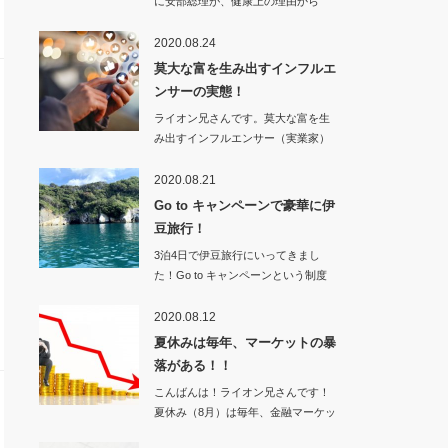
に安部総理が、健康上の理由から
辞…
2020.08.24
莫大な富を生み出すインフルエ
ンサーの実態！
ライオン兄さんです。莫大な富を生
み出すインフルエンサー（実業家）
は何を見…
2020.08.21
Go to キャンペーンで豪華に伊
豆旅行！
3泊4日で伊豆旅行にいってきまし
た！Go to キャンペーンという制度
で…
2020.08.12
夏休みは毎年、マーケットの暴
落がある！！
こんばんは！ライオン兄さんです！
夏休み（8月）は毎年、金融マーケッ
トの暴…